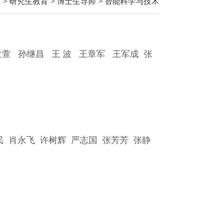
页
>
研究生教育
>
博士生导师
>
智能科学与技术
世萱
孙继昌
王 波
王章军
王军成
张
民
肖永飞
许树辉
严志国
张芳芳
张静