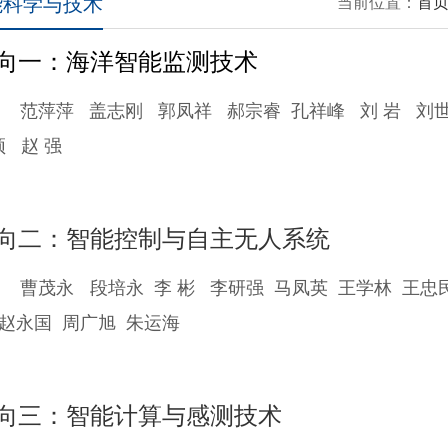
能科学与技术
当前位置：
首
向一：海洋智能监测技术
范萍萍
盖志刚
郭凤祥
郝宗睿
孔祥峰
刘 岩
刘
颖
赵 强
向二：智能控制与自主无人系统
曹茂永
段培永
李 彬
李研强
马凤英
王学林
王忠
赵永国
周广旭
朱运海
向三：智能计算与感测技术